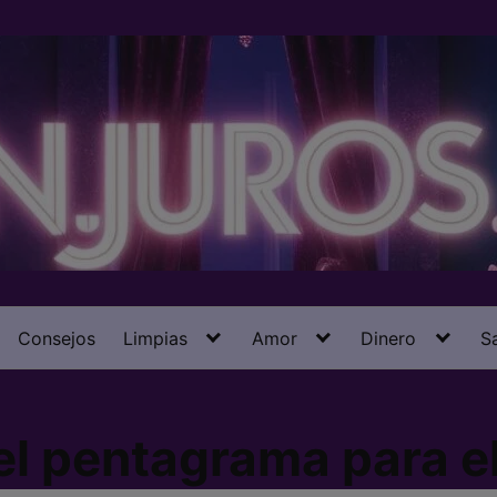
Consejos
Limpias
Amor
Dinero
S
l pentagrama para el