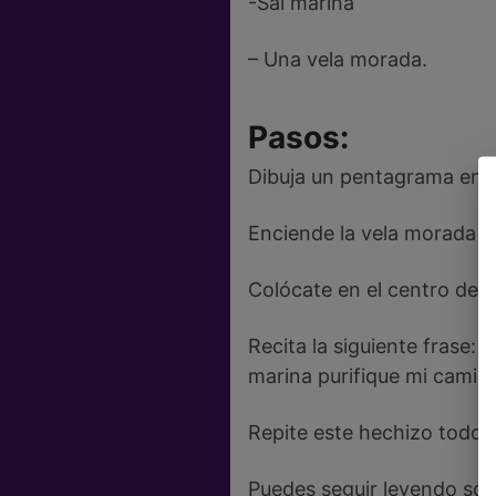
-Sal marina
– Una vela morada.
Pasos:
Dibuja un pentagrama en el
Enciende la vela morada e
Colócate en el centro del 
Recita la siguiente frase:
marina purifique mi camin
Repite este hechizo todo 
Puedes seguir leyendo so