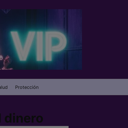
alud
Protección
 dinero