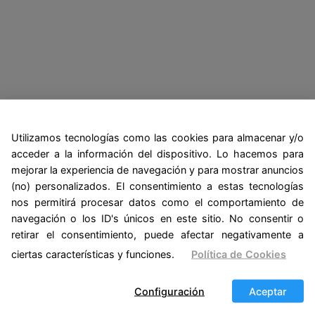
 suelo con la sal marina.
Utilizamos tecnologías como las cookies para almacenar y/o
n el centro.
acceder a la información del dispositivo. Lo hacemos para
mejorar la experiencia de navegación y para mostrar anuncios
pentagrama y visualiza tu deseo de dinero.
(no) personalizados. El consentimiento a estas tecnologías
nos permitirá procesar datos como el comportamiento de
navegación o los ID's únicos en este sitio. No consentir o
 «Con el poder del pentagrama invoco la riqueza y la p
retirar el consentimiento, puede afectar negativamente a
o hacia la abundancia».
ciertas características y funciones.
Política de Cookies
lo que puedas hasta que la vela se consuma.
Configuración
Aceptar
bre
hechizos para el dinero aquí.