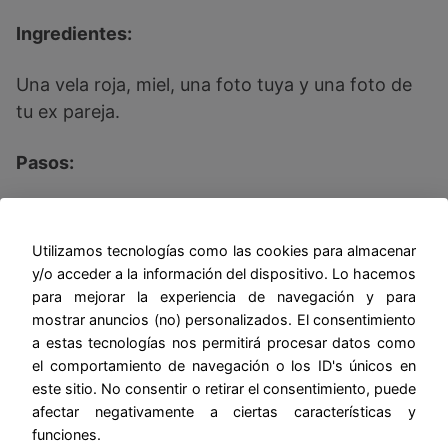
Ingredientes:
Una vela roja, miel, una foto tuya y una foto de
tu ex pareja.
Pasos:
Enciende la vela roja y unta un poco de miel en
tus manos y unta las fotografías. Visualiza a tu
Utilizamos tecnologías como las cookies para almacenar
pareja regresando a ti y mientras frotas las
y/o acceder a la información del dispositivo. Lo hacemos
fotografías.
para mejorar la experiencia de navegación y para
mostrar anuncios (no) personalizados. El consentimiento
a estas tecnologías nos permitirá procesar datos como
Derrama un poco de cera sobre las fotos unidas
el comportamiento de navegación o los ID's únicos en
y repite tres veces en voz alta: “Que el amor que
este sitio. No consentir o retirar el consentimiento, puede
nos une sea más fuerte que cualquier obstáculo
afectar negativamente a ciertas características y
y que esta cera solidifique nuestra unión”.
funciones.