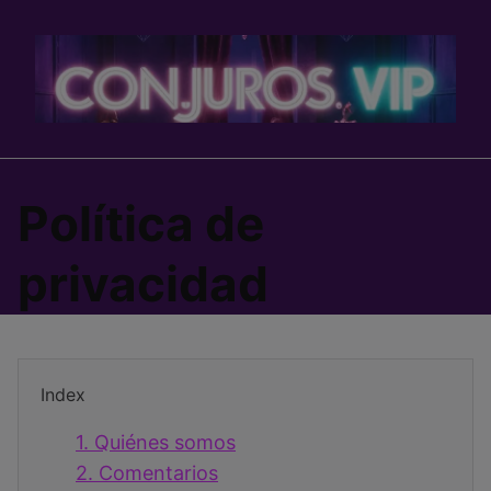
Skip
to
content
Política de
privacidad
Index
1.
Quiénes somos
2.
Comentarios