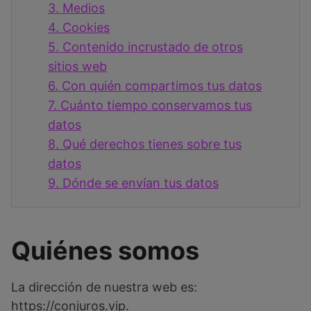
3.
Medios
4.
Cookies
5.
Contenido incrustado de otros
sitios web
6.
Con quién compartimos tus datos
7.
Cuánto tiempo conservamos tus
datos
8.
Qué derechos tienes sobre tus
datos
9.
Dónde se envían tus datos
Quiénes somos
La dirección de nuestra web es:
https://conjuros.vip.