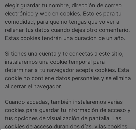
elegir guardar tu nombre, dirección de correo
electrónico y web en cookies. Esto es para tu
comodidad, para que no tengas que volver a
rellenar tus datos cuando dejes otro comentario.
Estas cookies tendrán una duración de un año.
Si tienes una cuenta y te conectas a este sitio,
instalaremos una cookie temporal para
determinar si tu navegador acepta cookies. Esta
cookie no contiene datos personales y se elimina
al cerrar el navegador.
Cuando accedas, también instalaremos varias
cookies para guardar tu información de acceso y
tus opciones de visualización de pantalla. Las
cookies de acceso duran dos días, y las cookies
de opciones de pantalla duran un año. Si