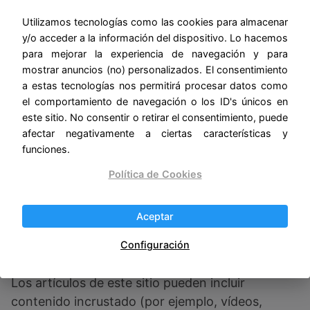
seleccionas «Recuérdarme», tu acceso perdurará
Utilizamos tecnologías como las cookies para almacenar
durante dos semanas. Si sales de tu cuenta, las
y/o acceder a la información del dispositivo. Lo hacemos
cookies de acceso se eliminarán.
para mejorar la experiencia de navegación y para
mostrar anuncios (no) personalizados. El consentimiento
a estas tecnologías nos permitirá procesar datos como
Si editas o publicas un artículo se guardará una
el comportamiento de navegación o los ID's únicos en
cookie adicional en tu navegador. Esta cookie no
este sitio. No consentir o retirar el consentimiento, puede
incluye datos personales y simplemente indica el
afectar negativamente a ciertas características y
ID del artículo que acabas de editar. Caduca
funciones.
después de 1 día.
Política de Cookies
Contenido incrustado
Aceptar
de otros sitios web
Configuración
Los artículos de este sitio pueden incluir
contenido incrustado (por ejemplo, vídeos,