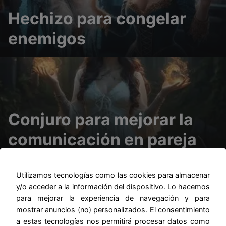
Hechizo para congelar
enemigos
Conjuro para mejorar la
comunicación en pareja
Blog
Blog
Utilizamos tecnologías como las cookies para almacenar
y/o acceder a la información del dispositivo. Lo hacemos
para mejorar la experiencia de navegación y para
mostrar anuncios (no) personalizados. El consentimiento
a estas tecnologías nos permitirá procesar datos como