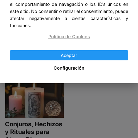
el comportamiento de navegación o los ID's únicos en
Baño de limón para
Inicio
este sitio. No consentir o retirar el consentimiento, puede
afectar negativamente a ciertas características y
cortar la mala
Index Bienvenidos a
funciones.
suerte
Conjuros .vip El lugar
donde tus sueños se
Index Este baño de limón
Política de Cookies
hacen
para cortar la mala
suerte es excelente
Leer más…
Aceptar
Leer más…
Configuración
Blog
Conjuros, Hechizos
y Rituales para